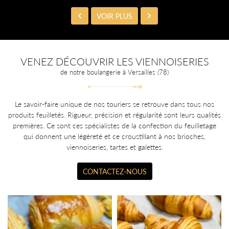
serie-Chocolaterie
VOIR PLUS
01 39 50 06 
ng-repas & buffet
Menu
VENEZ DÉCOUVRIR LES VIENNOISERIES
os créations
de notre boulangerie à Versailles (78)
Avis
REJOIGNEZ-NOUS
Le savoir-faire unique de nos touriers se retrouve dans tous nos
Actualités
produits feuilletés. Rigueur, précision et régularité sont leurs qualités
premières. Ce sont ces spécialistes de la confection du feuilletage
Contact
qui donnent une légèreté et ce croustillant à nos brioches,
viennoiseries, tartes et galettes.
CONTACTEZ-NOUS