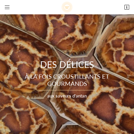


69 rue Maréchal Foch
78000 Versailles
01 39 50 06 86
DES DÉLICES
À LA FOIS CROUSTILLANTS
ET
GOURMANDS
Adresse email de réception

aux saveurs d’antan
En cochant cette case, vous consentez à recevoir nos propositions commerciales à
l'adresse email indiqué ci-dessus. Vous pouvez vous désinscrire à tout moment en utilisant
le formulaire de désinscription
.
INSCRIPTION