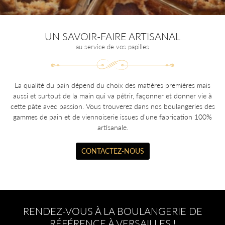
UN SAVOIR-FAIRE ARTISANAL
au service de vos papilles
La qualité du pain dépend du choix des matières premières mais
aussi et surtout de la main qui va pétrir, façonner et donner vie à
cette pâte avec passion. Vous trouverez dans nos boulangeries des
gammes de pain et de viennoiserie issues d’une fabrication 100%
artisanale.
CONTACTEZ-NOUS
RENDEZ-VOUS À LA BOULANGERIE
DE
RÉFÉRENCE À VERSAILLES !