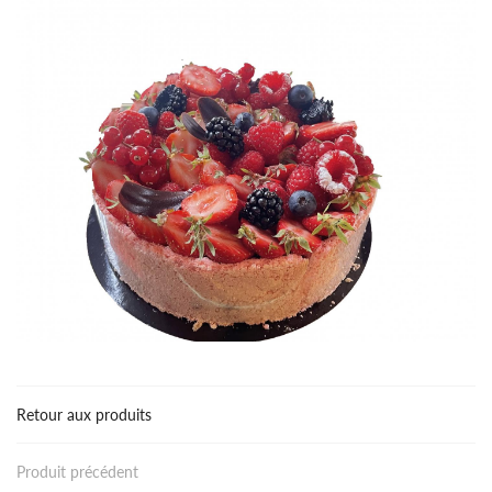
Retour aux produits
Accueil
UNE QUESTIO
Produit précédent
gerie-Viennoiserie