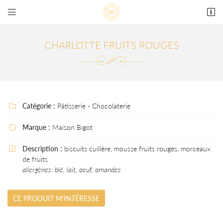


69 rue Maréchal Foch
78000 Versailles
01 39 50 06 86
CHARLOTTE FRUITS ROUGES
Catégorie :
Pâtisserie - Chocolaterie

Marque :
Maison Bigot

Description :
biscuits cuillère, mousse fruits rouges, morceaux

Adresse email de réception

de fruits
allergènes: blé, lait, oeuf, amandes
En cochant cette case, vous consentez à recevoir nos propositions commerciales à
l'adresse email indiqué ci-dessus. Vous pouvez vous désinscrire à tout moment en utilisant
le formulaire de désinscription
.
CE PRODUIT M'INTÉRESSE
INSCRIPTION