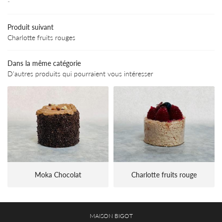
-
serie-Chocolaterie
01 39 50 06 
Produit suivant
ng-repas & buffet
Charlotte fruits rouges
Menu
Dans la même catégorie
os créations
D'autres produits qui pourraient vous intéresser
Avis
REJOIGNEZ-NOUS
Actualités
Contact
Moka Chocolat
Charlotte fruits rouge
MAISON BIGOT