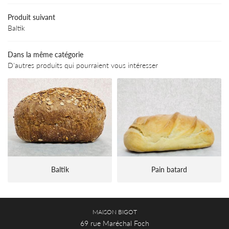
serie-Chocolaterie
Produit suivant
01 39 50 06 
Baltik
ng-repas & buffet
Menu
Dans la même catégorie
D'autres produits qui pourraient vous intéresser
os créations
Avis
REJOIGNEZ-NOUS
Actualités
Contact
Baltik
Pain batard
MAISON BIGOT
69 rue Maréchal Foch