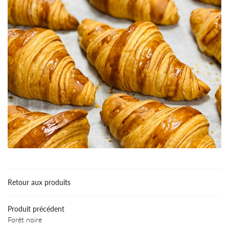
Retour aux produits
Accueil
Produit précédent
UNE QUESTIO
gerie-Viennoiserie
Forêt noire