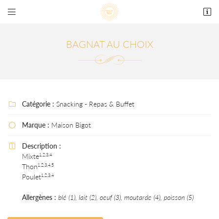


69 rue Maréchal Foch
78000 Versailles
01 39 50 06 86
BAGNAT AU CHOIX
Catégorie :
Snacking - Repas & Buffet

Marque :
Maison Bigot

Description :

Adresse email de réception

Mixte
1,2,3,4
Thon
1,2,3,4,5
En cochant cette case, vous consentez à recevoir nos propositions commerciales à
Poulet
1,2,3,4
l'adresse email indiqué ci-dessus. Vous pouvez vous désinscrire à tout moment en utilisant
le formulaire de désinscription
.
Allergènes :
blé (1), lait (2), oeuf (3), moutarde (4), poisson (5)
INSCRIPTION