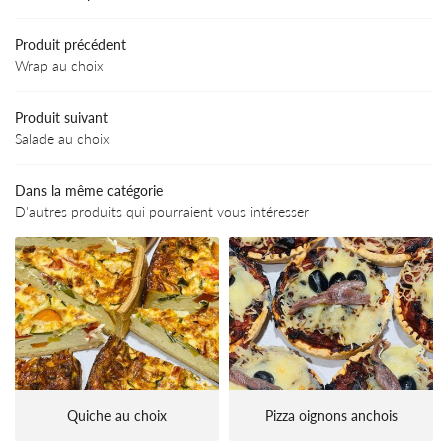
UNE QUESTIO
gerie-Viennoiserie
Produit précédent
serie-Chocolaterie
Wrap au choix
01 39 50 06 
ng-repas & buffet
Produit suivant
Menu
Salade au choix
os créations
Dans la même catégorie
D'autres produits qui pourraient vous intéresser
Avis
REJOIGNEZ-NOUS
Actualités
Contact
Quiche au choix
Pizza oignons anchois